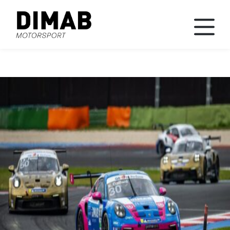
News
Races
Team
Contact