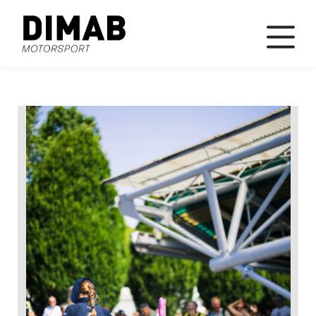
News
Races